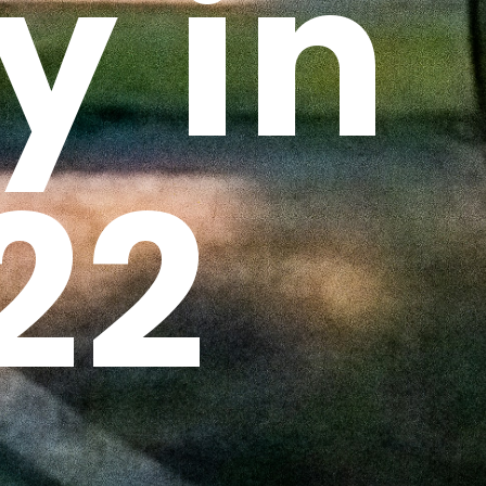
y in
22