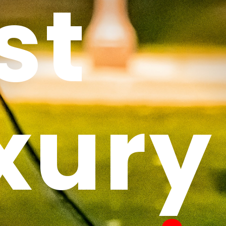
st
xury