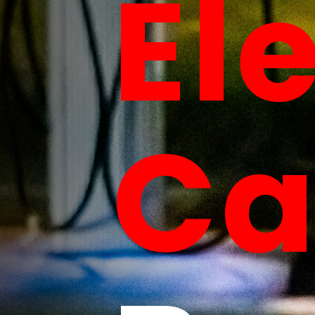
El
Ca