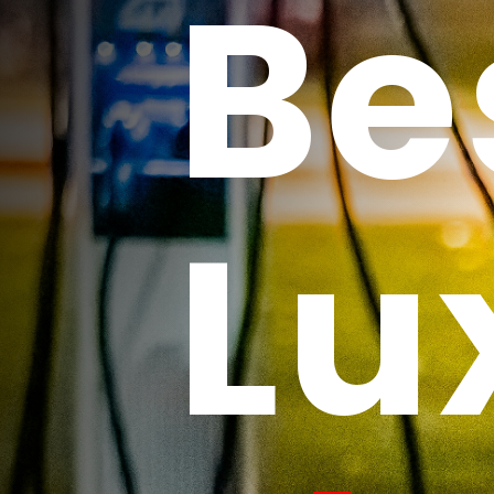
Be
Lu