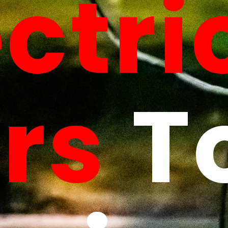
ectri
rs
T